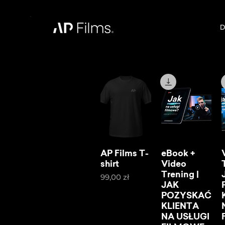
D
AP Films T-
eBook +
shirt
Video
Trening |
Cena
99,00 zł
JAK
POZYSKAĆ
KLIENTA
NA USŁUGI