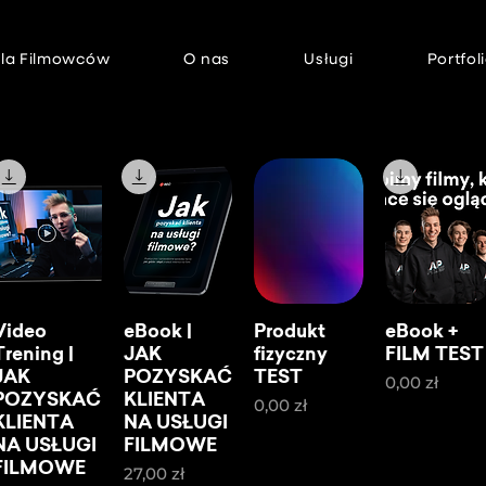
la Filmowców
O nas
Usługi
Portfol
Video
eBook |
Produkt
eBook +
Trening |
JAK
fizyczny
FILM TEST
JAK
POZYSKAĆ
TEST
Cena
0,00 zł
POZYSKAĆ
KLIENTA
Cena
0,00 zł
KLIENTA
NA USŁUGI
NA USŁUGI
FILMOWE
FILMOWE
Cena
27,00 zł